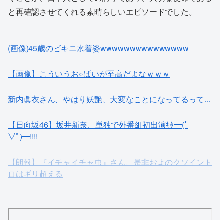
と再確認させてくれる素晴らしいエピソードでした。
(画像)45歳のビキニ水着姿wwwwwwwwwwwwwww
【画像】こういうお○ぱいが至高だよなｗｗｗ
新内眞衣さん、やはり妖艶、大変なことになってるって...
【日向坂46】坂井新奈、単独で外番組初出演ｷﾀ━(ﾟ
∀ﾟ)━!!!!
【朗報】『イチャイチャ虫』さん、是非およのクソイント
ロはギリ超える