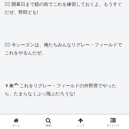
👱‍♂️ 開幕日まで鏡の前でこれを練習しておくよ。もうすぐ
だぜ、野郎ども!
👱‍♂️ 今シーズンは、俺たちみんなリグレー・フィールドで
これをやるんだぜ。
👨🏿‍🦱 これをリグレー・フィールドの外野席でやった
ら、たまらなくぶっ飛ぶだろうな!
👱‍♂️ リグレーの外野席が熱狂すること間違いなしだな。絶
ホーム
検索
トップ
サイドバー