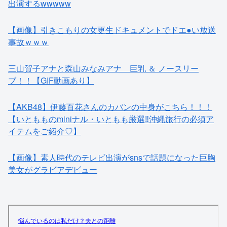
出演するwwwww
【画像】引きこもりの女更生ドキュメントでドエ●い放送
事故ｗｗｗ
三山賀子アナと森山みなみアナ 巨乳 ＆ ノースリー
ブ！！【GIF動画あり】
【AKB48】伊藤百花さんのカバンの中身がこちら！！！
【いともものminiナル・いともも厳選‼︎沖縄旅行の必須ア
イテムをご紹介♡】
【画像】素人時代のテレビ出演がsnsで話題になった巨胸
美女がグラビアデビュー