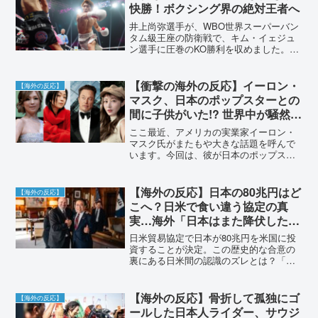
快勝！ボクシング界の絶対王者へ
井上尚弥選手が、WBO世界スーパーバン
タム級王座の防衛戦で、キム・イェジュ
ン選手に圧巻のKO勝利を収めました。4
団体統一王者の強さを改めて証明し、世
界中のボクシングファンを熱狂させてい
ます。今後の活躍にも期待が高まりま
【衝撃の海外の反応】イーロン・
【海外の反応】
す。
マスク、日本のポップスターとの
間に子供がいた!? 世界中が騒然と
なった証言と憶測の真相に迫る！
ここ最近、アメリカの実業家イーロン・
マスク氏がまたもや大きな話題を呼んで
います。今回は、彼が日本のポップスタ
ーとの間に子どもをもうけたという報道
が、世界中で大きな反響を呼んでいま
す。まず、この騒動の発端となったの
【海外の反応】日本の80兆円はど
【海外の反応】
は、アメリカの保守系ライター...
こへ？日米で食い違う協定の真
実…海外「日本はまた降伏したの
か…」世界のリアルな声に驚愕！
日米貿易協定で日本が80兆円を米国に投
資することが決定。この歴史的な合意の
裏にある日米間の認識のズレとは？「日
本の降伏だ」と語る海外の反応を交え、
協定の真相と世界に与えた衝撃を分かり
やすく解説します。
【海外の反応】骨折して孤独にゴ
【海外の反応】
ールした日本人ライダー、サウジ