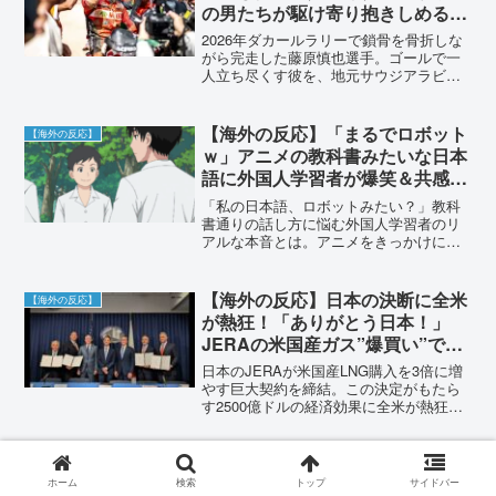
の男たちが駆け寄り抱きしめる姿
に世界が号泣！「サムライ魂を見
2026年ダカールラリーで鎖骨を骨折しな
た」
がら完走した藤原慎也選手。ゴールで一
人立ち尽くす彼を、地元サウジアラビア
のライバルたちが抱きしめる感動の動画
が世界で話題に。国境を越えたスポーツ
マンシップと絆に称賛の嵐。
【海外の反応】「まるでロボット
【海外の反応】
ｗ」アニメの教科書みたいな日本
語に外国人学習者が爆笑＆共感！
「あるある過ぎて辛い…」リアル
「私の日本語、ロボットみたい？」教科
な会話とのギャップに悩む本音が
書通りの話し方に悩む外国人学習者のリ
アルな本音とは。アニメをきっかけに海
続出
外で巻き起こった「日本語あるある」へ
の共感の嵐をご紹介。自然な会話を学ぶ
ヒントも満載です。
【海外の反応】日本の決断に全米
【海外の反応】
が熱狂！「ありがとう日本！」
JERAの米国産ガス”爆買い”で経
済効果2500億ドル！日米の巨大
日本のJERAが米国産LNG購入を3倍に増
契約に世界が震撼！
やす巨大契約を締結。この決定がもたら
す2500億ドルの経済効果に全米が熱狂！
エネルギー安全保障を巡る日米の思惑
と、「まさに神の一手」と称賛する海外
のリアルな反応を徹底解説します。
ホーム
検索
トップ
サイドバー