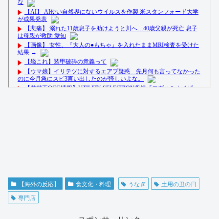
【海外の反応】
食文化・料理
うなぎ
土用の丑の日
専門店