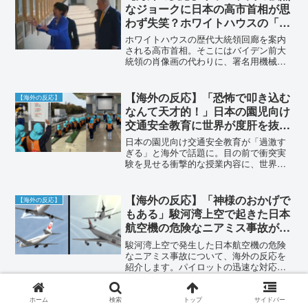
なジョークに日本の高市首相が思
わず失笑？ホワイトハウスの「オ
ートペン肖像画」を巡る世界の複
ホワイトハウスの歴代大統領回廊を案内
雑な視線
される高市首相。そこにはバイデン前大
統領の肖像画の代わりに、署名用機械
「オートペン」の写真が飾られていまし
た。この衝撃的な演出に対する高市首相
のリアクションと、それを見た世界の
【海外の反応】「恐怖で叩き込む
【海外の反応】
人々のリアルな声をまとめました。
なんて天才的！」日本の園児向け
交通安全教育に世界が度肝を抜か
れた理由
日本の園児向け交通安全教育が「過激す
ぎる」と海外で話題に。目の前で衝突実
験を見せる衝撃的な授業内容に、世界か
ら称賛と驚きの声が殺到。その効果的な
教育方法の背景と、各国のリアルな海外
の反応を詳しく紹介します。
【海外の反応】「神様のおかげで
【海外の反応】
もある」駿河湾上空で起きた日本
航空機の危険なニアミス事故が海
外で話題に
駿河湾上空で発生した日本航空機の危険
なニアミス事故について、海外の反応を
紹介します。パイロットの迅速な対応や
奇跡的な回避に対する感謝のコメントが
多数寄せられました。
【海外の反応】「これがチャンピ
ホーム
検索
トップ
サイドバー
【海外の反応】