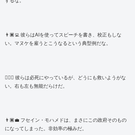
するな。
👨🏿‍💻 彼らはAIを使ってスピーチを書き、校正もしな
い。マヌケを雇うとこうなるという典型例だな。
👱🏿‍♂️ 彼らは必死にやっているが、どうにも救いようがな
い。右も左も無能だらけだ。
👨🏿‍💼 フセイン・モハメドは、まさにこの政府そのもの
になってしまった。非効率の極みだ。