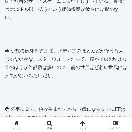
レイ無料のサービスゲームに慣れてしまっている。冒険1
つに50ドル以上払うという価値提案が彼らには響かな
い。
👑 少数の例外を除けば、メディアのほとんどがそうなん
じゃないかな。スターウォーズだって、僕が子供の頃より
今のほうが作品数は多いのに、前の世代ほど若い世代には
人気がないみたいだし。
🐉 公平に見て、俺が生まれてから17歳になるまでにFFは
7本、ドラクエは5本リリースされた。でもここ9年ではド
ラクエは0本、FFは1本だ。俺がどちらも遊び始めたのは
ホーム
検索
トップ
サイドバー