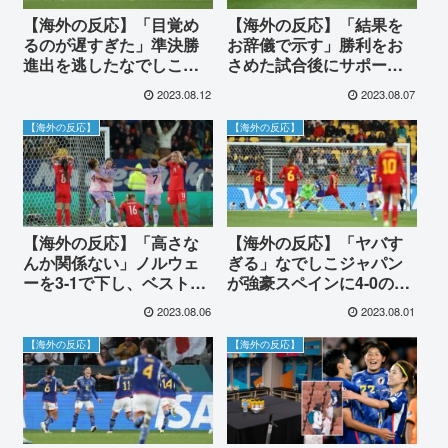
【海外の反応】「目覚め
【海外の反応】「結果を
るのが遅すぎた」準決勝
お辞儀で示す」勝利をお
進出を逃したなでしこジ
さめた試合後にサポータ
ャパンに海外が悲痛
ーに向かって深々とお辞
2023.08.12
2023.08.07
儀したなでしこジャパン
に海外が敬意
【海外の反応】
【海外の反応】
【海外の反応】「高さな
【海外の反応】「ヤバす
んか関係ない」ノルウェ
ぎる」なでしこジャパン
ーを3-1で下し、ベスト8
が強豪スペインに4-0の完
進出を決めたなでしこジ
勝を決め海外が驚愕！
2023.08.06
2023.08.01
ャパンに海外が称賛！
【海外の反応】
【海外の反応】