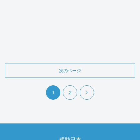
次のページ
次
1
2
へ
感動日本