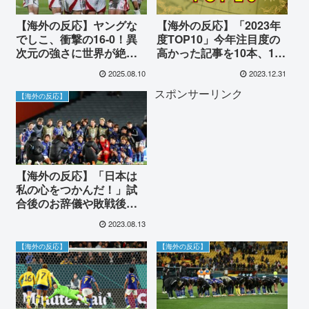
【海外の反応】ヤングな
【海外の反応】「2023年
でしこ、衝撃の16-0！異
度TOP10」今年注目度の
次元の強さに世界が絶句
高かった記事を10本、10
「サッカーのスコアじゃ
位から順番にご紹介！
2025.08.10
2023.12.31
ない…」歴史的大勝に驚
スポンサーリンク
愕と称賛の声が殺到！
【海外の反応】
【海外の反応】「日本は
私の心をつかんだ！」試
合後のお辞儀や敗戦後の
集合写真に海外が感動
2023.08.13
【海外の反応】
【海外の反応】