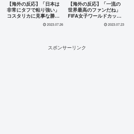
【海外の反応】「日本は
【海外の反応】「一流の
非常にタフで粘り強い」
世界最高のファンだね」
コスタリカに見事な勝利
FIFA女子ワールドカップ
を収めたなでしこジャパ
での大勝利後、日本サポ
2023.07.26
2023.07.23
ンに海外が称賛！
ーターが行った清掃活動
に海外が称賛！
スポンサーリンク