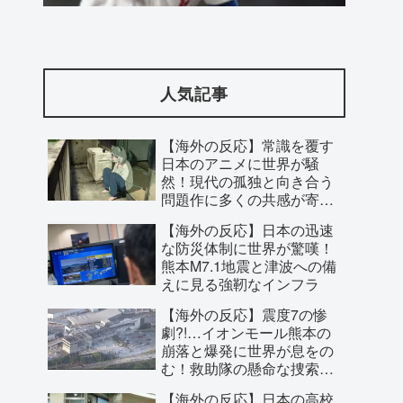
【アメリカ-スウェーデン】美味しいミー
トボール【ポーランドボール】
人気記事
【海外の反応】常識を覆す
日本のアニメに世界が騒
然！現代の孤独と向き合う
問題作に多くの共感が寄せ
られた理由とは？
【海外の反応】日本の迅速
な防災体制に世界が驚嘆！
熊本M7.1地震と津波への備
えに見る強靭なインフラ
【海外の反応】震度7の惨
【戦慄】『攻殻機動隊 THE GHOST IN
劇?!…イオンモール熊本の
崩落と爆発に世界が息をの
THE SHELL』第5話「PHANTOM
む！救助隊の懸命な捜索に
FUND」、佐川電子の地下工場に隠され
寄せられた祈り
【海外の反応】日本の高校
た汚職と2週連続の“英雄の裏切り”に海外