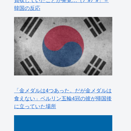
韓国の反応
「金メダルは4つあった。だが金メダルは
食えない」ベルリン五輪4冠の彼が帰国後
に立っていた場所