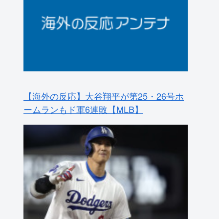
【海外の反応】大谷翔平が第25・26号ホ
ームランもド軍6連敗【MLB】