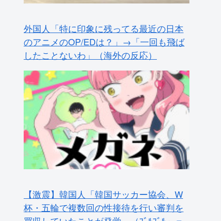
外国人「特に印象に残ってる最近の日本
のアニメのOP/EDは？」→「一回も飛ば
したことないわ」（海外の反応）
【激震】韓国人「韓国サッカー協会、W
杯・五輪で複数回の性接待を行い審判を
買収していたことが発覚…（ﾌﾞﾙﾌﾞﾙ」＝